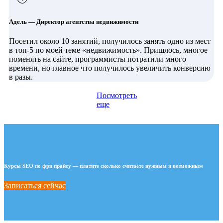
Адель — Директор агентства недвижимости
Посетил около 10 занятий, получилось занять одно из мест
в топ-5 по моей теме «недвижимость». Пришлось, многое
поменять на сайте, программисты потратили много
времени, но главное что получилось увеличить конверсию
в разы.
Посмотреть
еще
Курсы SEO по фри прайсу — платите сколько считаете нужным и возможным
Записаться сейчас