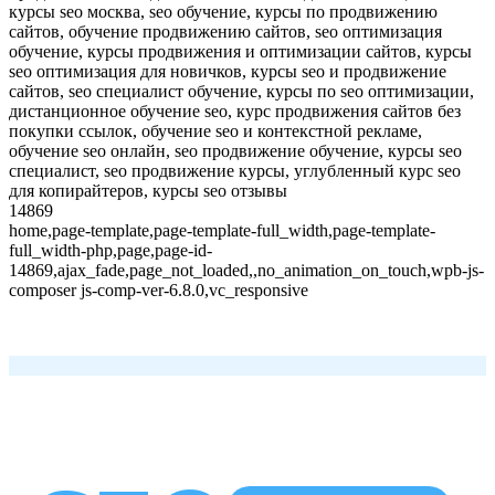
курсы seo москва, seo обучение, курсы по продвижению
сайтов, обучение продвижению сайтов, seo оптимизация
обучение, курсы продвижения и оптимизации сайтов, курсы
seo оптимизация для новичков, курсы seo и продвижение
сайтов, seo специалист обучение, курсы по seo оптимизации,
дистанционное обучение seo, курс продвижения сайтов без
покупки ссылок, обучение seo и контекстной рекламе,
обучение seo онлайн, seo продвижение обучение, курсы seo
специалист, seo продвижение курсы, углубленный курс seo
для копирайтеров, курсы seo отзывы
14869
home,page-template,page-template-full_width,page-template-
full_width-php,page,page-id-
14869,ajax_fade,page_not_loaded,,no_animation_on_touch,wpb-js-
composer js-comp-ver-6.8.0,vc_responsive