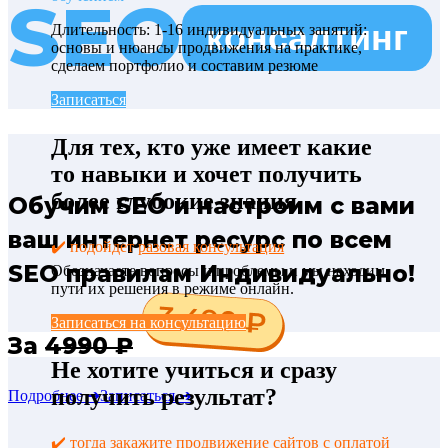
SEO
консалтинг
Длительность: 1-16 индивидуальных занятий:
основы и нюансы продвижения на практике,
сделаем портфолио и составим резюме
Записаться
Для тех, кто уже имеет какие
то навыки и хочет получить
более глубокие знания
Обучим SEO и настроим с вами
ваш интернет ресурс по всем
✔️ подойдет
разовая консультация
SEO правилам Индивидуально!
Обозначаете вопросы и проблемы и мы находим
пути их решения в режиме онлайн.
Записаться на консультацию
За
4990 ₽
Не хотите учиться и сразу
получить результат?
Подробнее ➔
Записаться ➔
✔️ тогда закажите
продвижение сайтов с оплатой