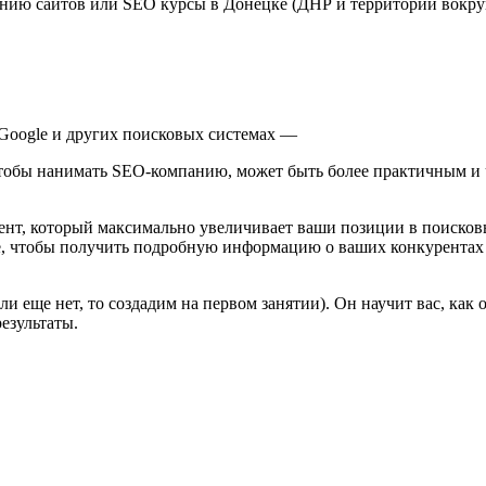
ию сайтов или SEO курсы в Донецке (ДНР и территории вокруг
Google и других поисковых системах —
 чтобы нанимать SEO-компанию, может быть более практичным и 
тент, который максимально увеличивает ваши позиции в поисковы
, чтобы получить подробную информацию о ваших конкурентах и 
если еще нет, то создадим на первом занятии). Он научит вас, ка
езультаты.