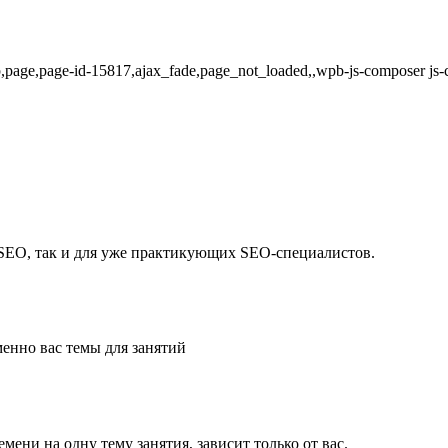
hp,page,page-id-15817,ajax_fade,page_not_loaded,,wpb-js-composer js
о SEO, так и для уже практикующих SEO-специалистов.
енно вас темы для занятий
мени на одну тему занятия, зависит только от вас.