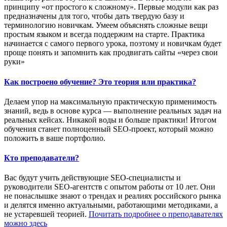
принципу «от простого к сложному». Первые модули как раз
предназначены для того, чтобы дать твердую базу и
терминологию новичкам. Умеем объяснять сложные вещи
простым языком и всегда поддержим на старте. Практика
начинается с самого первого урока, поэтому и новичкам будет
проще понять и запомнить как продвигать сайты «через свои
руки»
Как построено обучение? Это теория или практика?
Делаем упор на максимальную практическую применимость
знаний, ведь в основе курса — выполнение реальных задач на
реальных кейсах. Никакой воды и больше практики! Итогом
обучения станет полноценный SEO-проект, который можно
положить в ваше портфолио.
Кто преподаватели?
Вас будут учить действующие SEO-специалисты и
руководители SEO-агентств с опытом работы от 10 лет. Они
не понаслышке знают о трендах и реалиях российского рынка
и делятся именно актуальными, работающими методиками, а
не устаревшей теорией.
Почитать подробнее о преподавателях
можно здесь