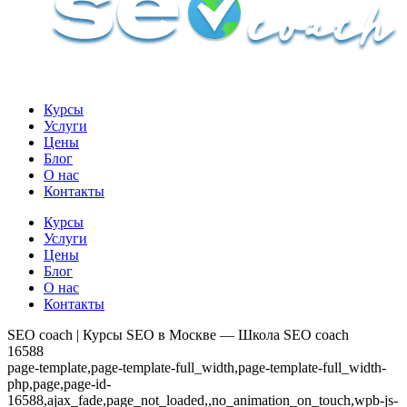
Курсы
Услуги
Цены
Блог
О нас
Контакты
Курсы
Услуги
Цены
Блог
О нас
Контакты
SEO coach | Курсы SEO в Москве — Школа SEO coach
16588
page-template,page-template-full_width,page-template-full_width-
php,page,page-id-
16588,ajax_fade,page_not_loaded,,no_animation_on_touch,wpb-js-