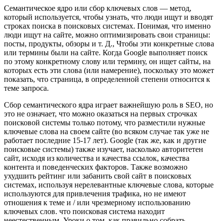
Семантическое ядро или сбор ключевых слов — метод,
который используется, чтобы узнать, что люди ищут и вводят
строках поиска в поисковых системах. Понимая, что именно
люди ищут на сайте, можно оптимизировать свои страницы:
посты, продукты, обзоры и т. Д., Чтобы эти конкретные слова
или термины были на сайте. Когда Google выполняет поиск
по этому конкретному слову или термину, он ищет сайты, на
которых есть эти слова (или намерение), поскольку это может
показать, что страница, в определенной степени относится к
теме запроса.
Сбор семантического ядра играет важнейшую роль в SEO, но
это не означает, что можно оказаться на первых строчках
поисковой системы только потому, что разместили нужные
ключевые слова на своем сайте (во всяком случае так уже не
работает последние 15-17 лет). Google (так же, как и другие
поисковые системы) также изучает, насколько авторитетен
сайт, исходя из количества и качества ссылок, качества
контента и поведенческих факторов. Также возможно
ухудшить рейтинг или забанить свой сайт в поисковых
системах, используя нерелевантные ключевые слова, которые
используются для привлечения трафика, но не имеют
отношения к теме и / или чрезмерному использованию
ключевых слов. что поисковая система находит
неестественным. Уроки о том, как правильно собрать