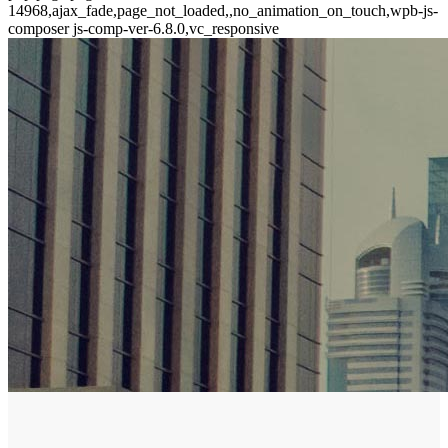
14968,ajax_fade,page_not_loaded,,no_animation_on_touch,wpb-js-
composer js-comp-ver-6.8.0,vc_responsive