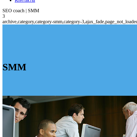
Контакты
SEO coach | SMM
3
archive,category,category-smm,category-3,ajax_fade,page_not_loade
SMM