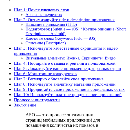
Шаг 1: Поиск ключевых слов
Анализ конкурентов
Шаг 2: Оптимизируйте title и description приложения
Название приложения (Title)
Подзаголовок (Subtitle — iOS) / Краткое описание (Short
Description — Android)
Ключевые слова (Keywords Field — iOS)
Описание (Description)
Шаг 3: Используйте качественные скриншоты и видео
приложения
Визуальные элементы: Иконка, Скриншоты, Видео
Шаг 4: Поощряйте отзывы и рейтинги пользователей
Шаг 5: Локализуйте ваше приложение для разных стран
Шаг 6: Мониторинг конкурентов
Шаг 7: Регулярно обновляйте свое приложение
Шаг 8: Используйте аналитику магазина приложений
Шаг 9: Продвигайте свое приложение в социальных сетях
Шаг 10: Используйте платное продвижение приложений
Процесс и инструменты
Заключение
ASO — это процесс оптимизации
страниц мобильных приложений для
повышения количества их показов в