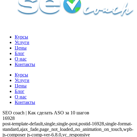
Курсы
Услуги
Цены
Блог
О нас
Контакты
Курсы
Услуги
Цены
Блог
О нас
Контакты
SEO coach | Как сделать ASO за 10 шагов
16928
post-template-default,single,single-post,postid-16928,single-format-
standard,ajax_fade,page_not_loaded,,no_animation_on_touch,wpb-
js-composer js-comp-ver-6.8.0,vc_responsive